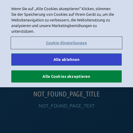
Wenn Sie auf „Alle Cookies akzeptieren“ klicken, stimmen
LOGIN
Sie der Speicherung von Cookies auf Ihrem Gerät zu, um die
Websitenavigation zu verbessern, die Websitenutzung zu
analysieren und unsere Marketingbemühungen zu
unterstützen.
HOME
NAVIGATION_COMMUNITY
NAVIGATION_SHOP
NAVIGATION_PLAYING_HABBO
NAVIGAT
Cookie-Einstellungen
Alle ablehnen
Alle Cookies akzeptieren
NOT_FOUND_PAGE_TITLE
NOT_FOUND_PAGE_TEXT