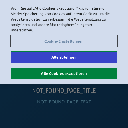
Wenn Sie auf „Alle Cookies akzeptieren“ klicken, stimmen
LOGIN
Sie der Speicherung von Cookies auf Ihrem Gerät zu, um die
Websitenavigation zu verbessern, die Websitenutzung zu
analysieren und unsere Marketingbemühungen zu
unterstützen.
HOME
NAVIGATION_COMMUNITY
NAVIGATION_SHOP
NAVIGATION_PLAYING_HABBO
NAVIGAT
Cookie-Einstellungen
Alle ablehnen
Alle Cookies akzeptieren
NOT_FOUND_PAGE_TITLE
NOT_FOUND_PAGE_TEXT