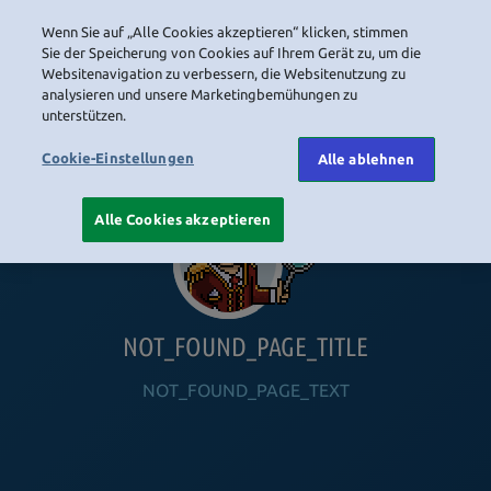
Wenn Sie auf „Alle Cookies akzeptieren“ klicken, stimmen
LOGIN
Sie der Speicherung von Cookies auf Ihrem Gerät zu, um die
Websitenavigation zu verbessern, die Websitenutzung zu
analysieren und unsere Marketingbemühungen zu
unterstützen.
HOME
NAVIGATION_COMMUNITY
NAVIGATION_SHOP
NAVIGATION_PLAYING_HABBO
NAVIGAT
Cookie-Einstellungen
Alle ablehnen
Alle Cookies akzeptieren
NOT_FOUND_PAGE_TITLE
NOT_FOUND_PAGE_TEXT