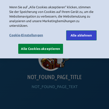
Wenn Sie auf „Alle Cookies akzeptieren“ klicken, stimmen
LOGIN
Sie der Speicherung von Cookies auf Ihrem Gerät zu, um die
Websitenavigation zu verbessern, die Websitenutzung zu
analysieren und unsere Marketingbemühungen zu
unterstützen.
HOME
NAVIGATION_COMMUNITY
NAVIGATION_SHOP
NAVIGATION_PLAYING_HABBO
NAVIGAT
Cookie-Einstellungen
Alle ablehnen
Alle Cookies akzeptieren
NOT_FOUND_PAGE_TITLE
NOT_FOUND_PAGE_TEXT